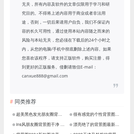
无关，所有内容及软件的文章仅限用于学习和研
究目的。不得将上述内容用于商业或者非法用
途，否则，一切后果请用户自负，我们不保证内
容的长久可用性，通过使用本站内容随之而来的
风险与本站无关，您必须在下载后的24个小时之
内，从您的电脑/手机中彻底删除上述内容。如果
您喜欢该程序，请支持正版软件，购买注册，得
到更好的正版服务。侵删请致信E-mail：
canxue888@gmail.com
同类推荐
超美黑色发光朋友圈背景图高清 舒适是我继续一切关系的标准
很有感觉的个性背景图很舒服 干净且文艺的配图2024版
ins风朋友圈背景图干净 给人暖暖感觉的配图合集
漂亮绝了的背景图最新高清 用一二三分甜冲淡生活六七八分苦