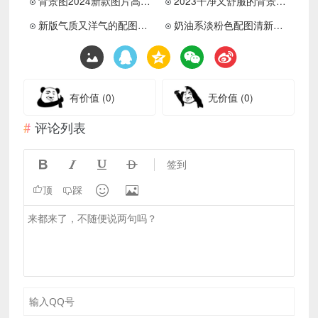
背景图2024新款图片高清有质感 有多少分享欲就有多少爱意
2023干净又舒服的背景素材合集 该换微信背景图啦
新版气质又洋气的配图合集 朋友圈背景图该换新啦
奶油系淡粉色配图清新又温柔 喜欢简单的事干净的东西清楚的感觉
有价值
(0)
无价值
(0)
评论列表




签到


顶
踩