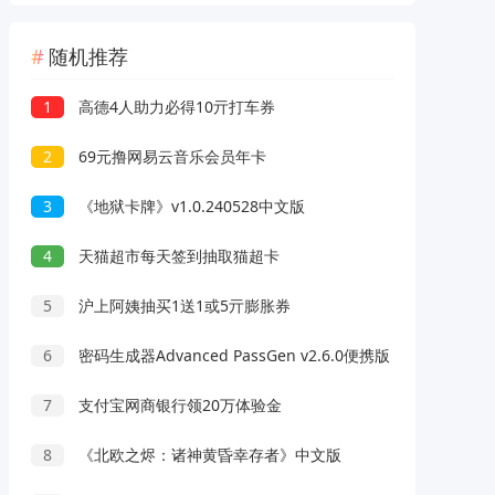
随机推荐
1
高德4人助力必得10亓打车券
2
69元撸网易云音乐会员年卡
3
《地狱卡牌》v1.0.240528中文版
4
天猫超市每天签到抽取猫超卡
5
沪上阿姨抽买1送1或5亓膨胀券
6
密码生成器Advanced PassGen v2.6.0便携版
7
支付宝网商银行领20万体验金
8
《北欧之烬：诸神黄昏幸存者》中文版