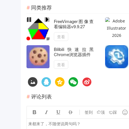
同类推荐
FreeVimager图像查
看编辑器v9.9.27
查看
Bilibili快速拉黑
Chrome浏览器插件
查看
评论列表





签到
顶
踩