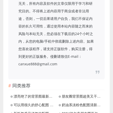
无关，所有内容及软件的文章仅限用于学习和研
究目的。不得将上述内容用于商业或者非法用
途，否则，一切后果请用户自负，我们不保证内
容的长久可用性，通过使用本站内容随之而来的
风险与本站无关，您必须在下载后的24个小时之
内，从您的电脑/手机中彻底删除上述内容。如果
您喜欢该程序，请支持正版软件，购买注册，得
到更好的正版服务。侵删请致信E-mail：
canxue888@gmail.com
同类推荐
漂亮绝了的背景图最新高清 用一二三分甜冲淡生活六七八分苦
朋友圈背景图超美又干净又大气 生活的可爱到生活里爱
可以用很久的舒心配图 心情舒畅的优质素材合集
奶油系淡粉色配图清新又温柔 喜欢简单的事干净的东西清楚的感觉