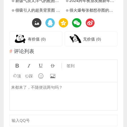
新版气质又洋气的配图合集 朋友圈背景图该换新啦
2024跨年夜朋友圈新年配图温暖 那就一起迈向2024年吧
很吸引人的超美背景图 超喜欢的朋友圈背景图又增加啦
很火爆每张都想存图的背景图 行动是必需品思辨是奢侈品
有价值
(0)
无价值
(0)
评论列表




签到


顶
踩