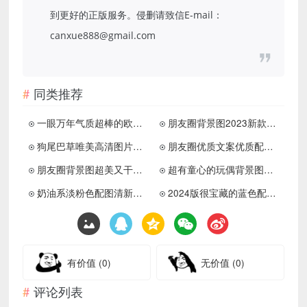
到更好的正版服务。侵删请致信E-mail：
canxue888@gmail.com
同类推荐
一眼万年气质超棒的欧美女生好看配图 希望生活也是0.5倍速的浪漫
朋友圈背景图2023新款大全 在市井中放风和小情绪握手
狗尾巴草唯美高清图片大全 狗尾巴草坚韧不被人了解的爱
朋友圈优质文案优质配图 很喜欢这组ins风背景图呀
朋友圈背景图超美又干净又大气 生活的可爱到生活里爱
超有童心的玩偶背景图高清无水印 过期的光阴不过期的童趣
奶油系淡粉色配图清新又温柔 喜欢简单的事干净的东西清楚的感觉
2024版很宝藏的蓝色配图清新爆棚 看着眼睛好舒服的配图
有价值
(0)
无价值
(0)
评论列表