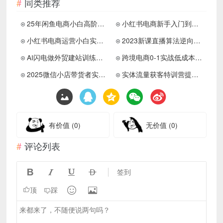
同类推荐
25年闲鱼电商小白高阶打法9.0
小红书电商新手入门到精通实操课
小红书电商运营小白实操课
2023新课直播算法逆向解密课程
AI闪电做外贸建站训练营26期
跨境电商0-1实战低成本启动市场
2025微信小店带货者实操课程
实体流量获客特训营提高转化
有价值
(0)
无价值
(0)
评论列表




签到


顶
踩