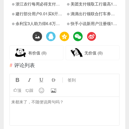
浙江农行每周必得支付宝红包
美团支付领取工行最高10亓券
建行部分用户0.01买6亓立减金
滴滴出行领联合打车券大礼包
余利宝3人助力得6.6万体验金
快手小说新用户注册领1.1元红包
有价值
(0)
无价值
(0)
评论列表




签到


顶
踩