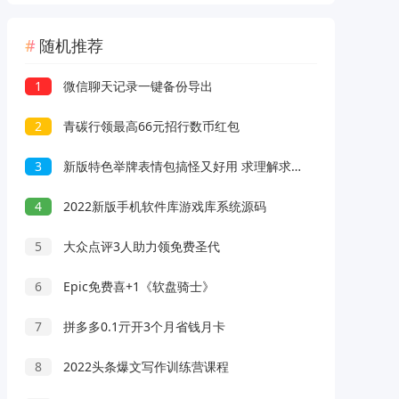
随机推荐
1
微信聊天记录一键备份导出
2
青碳行领最高66元招行数币红包
3
新版特色举牌表情包搞怪又好用 求理解求发财
4
2022新版手机软件库游戏库系统源码
5
大众点评3人助力领免费圣代
6
Epic免费喜+1《软盘骑士》
7
拼多多0.1亓开3个月省钱月卡
8
2022头条爆文写作训练营课程