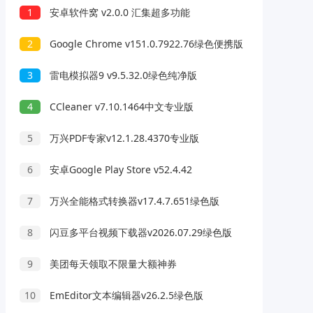
1
安卓软件窝 v2.0.0 汇集超多功能
2
Google Chrome v151.0.7922.76绿色便携版
3
雷电模拟器9 v9.5.32.0绿色纯净版
4
CCleaner v7.10.1464中文专业版
5
万兴PDF专家v12.1.28.4370专业版
6
安卓Google Play Store v52.4.42
7
万兴全能格式转换器v17.4.7.651绿色版
8
闪豆多平台视频下载器v2026.07.29绿色版
9
美团每天领取不限量大额神券
10
EmEditor文本编辑器v26.2.5绿色版