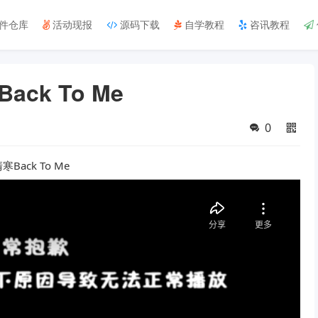
件仓库
活动现报
源码下载
自学教程
咨讯教程
k To Me
0
ck To Me