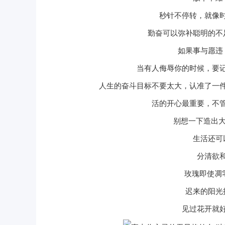
秒针不停转，就像
勤奋可以弥补聪明的不
如果事与愿违
当有人侮辱你的时候，要
人生的奋斗目标不要太大，认准了一
活的开心最重要，不
别想一下造出大
生活还可
分清欲
玫瑰即使凋
迟来的阳光
见过花开就