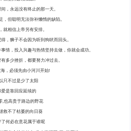
时间，永远没有终止的那一天。
足，但聪明无法弥补懒惰的缺陷。
，就相信上帝另有安排。
记得，狮子不会因为听到狗吠而回头。
件事情，投入兴趣与热情坚持去做，你就会成功。
管有多少挫折，都要努力冲过去。
海，必须先由小河川开始!
以只不过是少了太阳
和爱是靠回应延续的
零,也高贵于路边的野花
拯救不了枯萎的向日葵
好了何必在意花属于谁呢