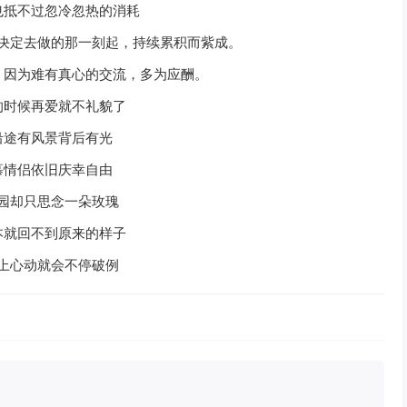
也抵不过忽冷忽热的消耗
决定去做的那一刻起，持续累积而紫成。
，因为难有真心的交流，多为应酬。
的时候再爱就不礼貌了
沿途有风景背后有光
慕情侣依旧庆幸自由
园却只思念一朵玫瑰
本就回不到原来的样子
上心动就会不停破例