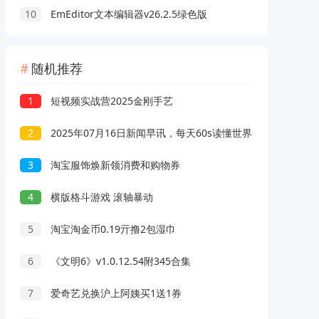
10
EmEditor文本编辑器v26.2.5绿色版
随机推荐
1
短视频实战营2025金刚手艺
2
2025年07月16日新闻早讯，每天60s读懂世界
3
淘宝服饰焕新领消费和购物券
4
横版格斗游戏 滚轴暴动
5
淘宝淘金币0.19亓撸2包湿巾
6
《文明6》v1.0.12.54附345合集
7
爱奇艺兑换沪上阿姨买1送1券