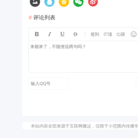
评论列表





签到
顶
踩
本站内容全部来源于互联网搬运，仅限于小范围内传播学习和文