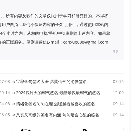
关，所有内容及软件的文章仅限用于学习和研究目的。不得将
请用户自负，我们不保证内容的长久可用性，通过使用本站内
4个小时之内，从您的电脑/手机中彻底删除上述内容。如果您
务。侵删请致信E-mail：canxue888@gmail.com
07-03
宝藏金句签名大全 温柔仙气的绝佳签名
07-16
09-14
2024拽到天的霸气签名 最酷最拽最霸气的签名
12-09
04-08
情绪化签名句句在理 温暖越看越喜欢的签名
09-14
06-05
又丧又高级的签名有内涵 句句暗含心酸的签名
09-14