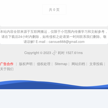
共
0
页
本站内容全部来源于互联网搬运，仅限于小范围内传播学习和文献参考，
请在下载后24小时内删除，如有侵权之处请第一时间联系我们删除。敬
请谅解! E-mail：canxue888@gmail.com
Copyright © 2023
耗时 1527.61ms
广告合作
|
版权声明
|
侵权处理
|
Sitemap
|
网站归档
|
文章投稿
|
关于我们