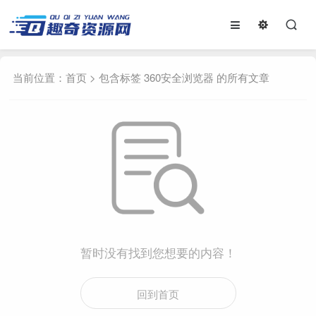
当前位置：
首页
> 包含标签 360安全浏览器 的所有文章
暂时没有找到您想要的内容！
回到首页