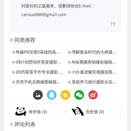
到更好的正版服务。侵删请致信E-mail：
canxue888@gmail.com
同类推荐
终极PS深度0基础到高阶爆款课程
理解黄金时代的大师摄影50讲
0到1拍照动作美姿摄影视频课程
AI短视频剪辑爆款秘籍进阶教学
2025菜菜手作专业摄影训练营
小白速进爆笑视频混剪课程
浩哥手机后期修图秘籍视频课程
系统学习旅行摄影从实战练习开始
有价值
(0)
无价值
(0)
评论列表