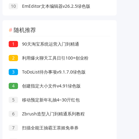
10
EmEditor文本编辑器v26.2.5绿色版
随机推荐
1
90天淘宝系统运营入门到精通
2
利用爆火聊天工具日引100+创业粉
3
ToDoList待办事项v9.1.7.0绿色版
4
创建指定大小文件v4.91绿色版
5
移动预定新年礼抽4~30亓红包
6
Zbrush造型入门到精通系列教程
7
扫描全能王抽霸王茶姬免单券