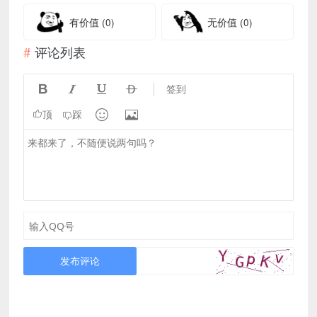
有价值
(0)
无价值
(0)
评论列表




签到


顶
踩
发布评论