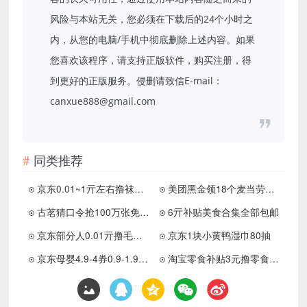
风险与本站无关，您必须在下载后的24个小时之
内，从您的电脑/手机中彻底删除上述内容。如果
您喜欢该程序，请支持正版软件，购买注册，得
到更好的正版服务。侵删请致信E-mail：
canxue888@gmail.com
同类推荐
京东0.01~1亓左右撸袜子包邮
美团黑金领18个麦当劳冰淇淋
古茗猜口令抢100万张免单券
6亓补贴美食合集全部包邮
京东部分人0.01亓撸毛巾包邮
京东1块小黄鸭湿巾80抽
京东母婴4.9-4券0.9-1.9各种商品
淘宝零食补贴3元撸零食包邮