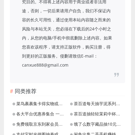
究目的。不得将上述内容用于商业或者非法用
途，否则，一切后果请用户自负，我们不保证内
容的长久可用性，通过使用本站内容随之而来的
风险与本站无关，您必须在下载后的24个小时之
内，从您的电脑/手机中彻底删除上述内容。如果
您喜欢该程序，请支持正版软件，购买注册，得
到更好的正版服务。侵删请致信E-mail：
canxue888@gmail.com
同类推荐
菜鸟裹裹集卡得实物或电影票券
茶百道每天抽芋泥系列免单券
各大平台优惠券集合 一键免费领取
茶百道抽轻轻茉莉中杯免单券
免费领取京东到家会员周卡
饿了么数字藏品抽10元外卖红包
支付宝时光拼图抽券或红包等
闲鱼出售二手手机赚钱 日赚500到1000