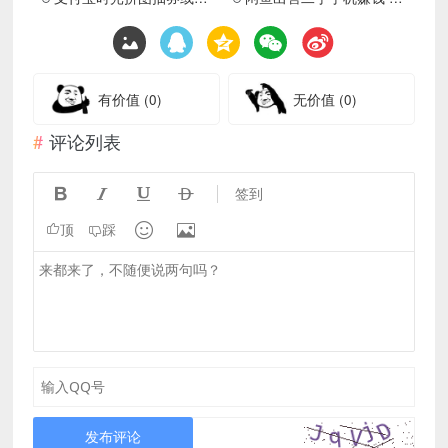
有价值
(0)
无价值
(0)
评论列表




签到


顶
踩
发布评论