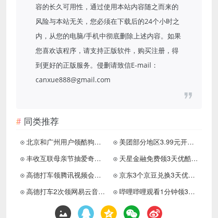
容的长久可用性，通过使用本站内容随之而来的
风险与本站无关，您必须在下载后的24个小时之
内，从您的电脑/手机中彻底删除上述内容。如果
您喜欢该程序，请支持正版软件，购买注册，得
到更好的正版服务。侵删请致信E-mail：
canxue888@gmail.com
同类推荐
北京和广州用户领酷狗音乐周卡
美团部分地区3.99元开月卡会员
丰收互联母亲节抽爱奇艺月卡
天星金融免费领3天优酷会员
高德打车领腾讯视频会员月卡
京东3个京豆兑换3天优酷会员
高德打车2次领网易云音乐月卡
哔哩哔哩观看1分钟领3天会员