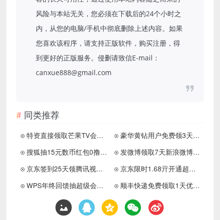
风险与本站无关，您必须在下载后的24个小时之
内，从您的电脑/手机中彻底删除上述内容。如果
您喜欢该程序，请支持正版软件，购买注册，得
到更好的正版服务。侵删请致信E-mail：
canxue888@gmail.com
同类推荐
特资直接领取芒果TV会员7天
豪华黄钻用户免费领3天黄钻
搜狐抽15元数币红包0撸6个会员
发微博领取7天新浪微博会员
京东签到25天领腾讯视频月卡
京东限时1.68亓开通超级月卡
WPS年终回馈抽超级会员月卡
顺丰快递免费领取1天优酷会员