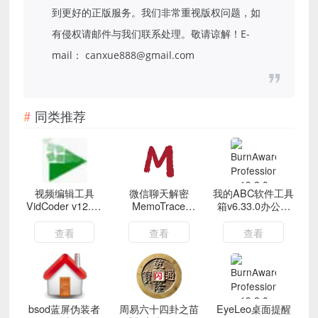
到更好的正版服务。我们非常重视版权问题，如
有侵权请邮件与我们联系处理。敬请谅解！E-
mail： canxue888@gmail.com
同类推荐
视频编辑工具
微信聊天解密
我的ABC软件工具
VidCoder v12.14
MemoTrace
箱v6.33.0办公神
绿色版
v2.0.13
器
查看
查看
查看
bsod蓝屏伪装者
周易六十四卦之苗
EyeLeo桌面提醒