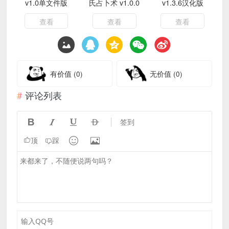
v1.0单文件版
氏占卜术 v1.0.0
v1.3.6汉化版
查看
查看
查看
有价值
(0)
无价值
(0)
评论列表




签到


顶
踩