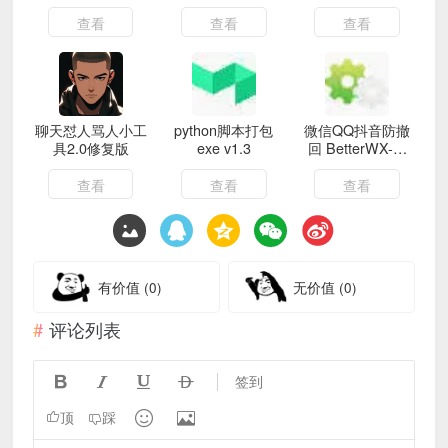
具包
查看
查看
查看
聊天怼人骂人小工
python脚本打包
微信QQ抖音防撤
具2.0修复版
exe v1.3
回 BetterWX-UI
v3.2.1
查看
查看
查看
有价值
(0)
无价值
(0)
评论列表




签到


顶
踩