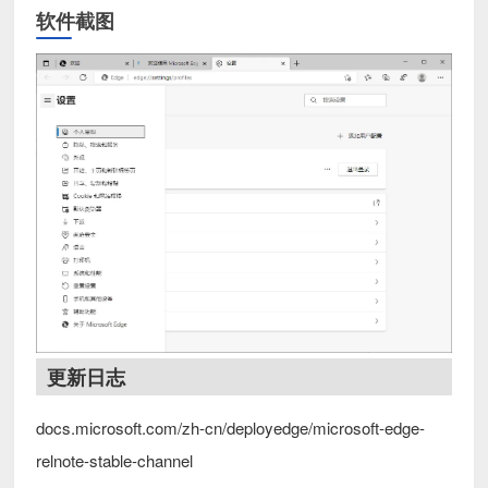
软件截图
更新日志
docs.microsoft.com/zh-cn/deployedge/microsoft-edge-
relnote-stable-channel